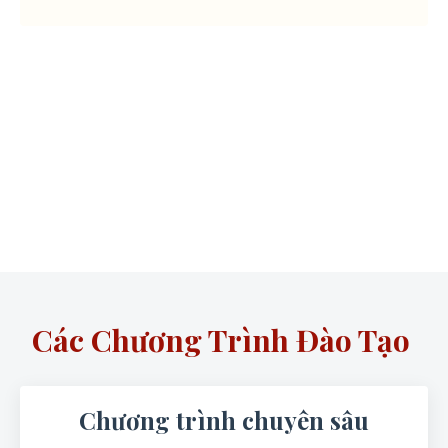
"Con đường vạn dặm bắt đầu từ một
bước chân."
(Lão Tử)
Các Chương Trình Đào Tạo
Chương trình chuyên sâu