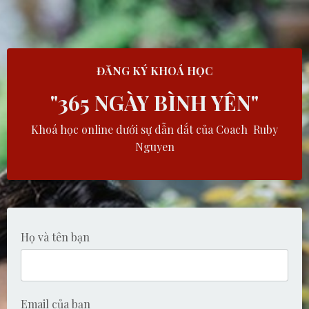
ĐĂNG KÝ
KHOÁ HỌC
"365 NGÀY BÌNH YÊN"
Khoá học online dưới sự dẫn dắt của Coach Ruby
Nguyen
Họ và tên bạn
Email của bạn