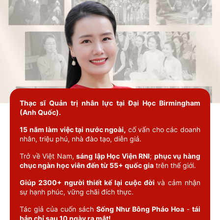
Thạc sĩ Quản trị nhân lực tại Đại Học Birmingham
(Anh Quốc).
15 năm làm việc tại nước ngoài,
cố vấn cho các doanh
nhân, triệu phú, nhà đào tạo, diễn giả.
Trở về Việt Nam,
sáng lập Học Viện RNI
;
phục vụ hàng
chục ngàn học viên đến từ 55+ quốc gia
trên thế giới.
Giúp 2300+ người thiết kế lại cuộc đời
và cảm nhận
sự hạnh phúc, vững chãi đích thực.
Tác giả của cuốn sách
Sống Như Bông Pháo Hoa
-
tái
bản chỉ sau 10 ngày ra mắt!