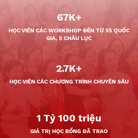
67K+
HỌC VIÊN CÁC WORKSHOP ĐẾN TỪ
55 QUỐC
GIA, 5 CHÂU LỤC
2.7K+
HỌC VIÊN CÁC CHƯƠNG TRÌNH CHUYÊN SÂU
1 Tỷ 100 triệu
GIÁ TRỊ HỌC BỔNG ĐÃ TRAO