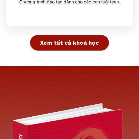
Chương trình đào tạo dành cho các con
tuổi teen
.
Xem tất cả khoá học