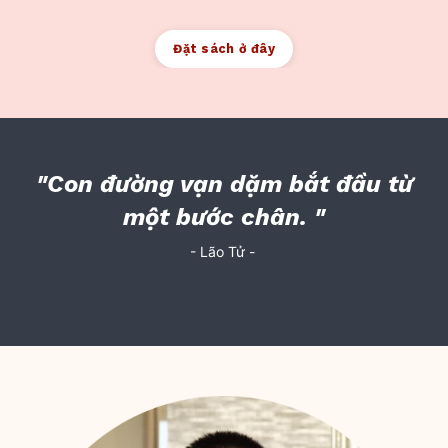
Đặt sách ở đây
"Con đường vạn dặm bắt đầu từ
một bước chân.
"
- Lão Tử -