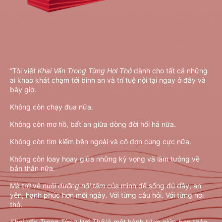
“
Tôi viết
Khai Vấn Trong Từng Hơi Thở
dành cho tất cả những
ai khao khát chạm tới bình an và trí tuệ nội tại ngay ở đây và
bây giờ.
Không còn chạy đua nữa.
Không còn mơ hồ, bất an giữa dòng đời hối hả nữa.
Không còn tìm kiếm bên ngoài và cô đơn cùng cực nữa.
Không còn loay hoay giữa những kỳ vọng và lầm tưởng về
bản thân nữa.
Mà trở về
nuôi
dưỡng nội tâm
của mình để sống đủ đầy, an
yên, hạnh phúc hơn mỗi ngày. Với từng câu hỏi. Với từng hơi
thở.
Khai Vấn Trong Từng Hơi Thở
là một hành trình giúp bạn tháo