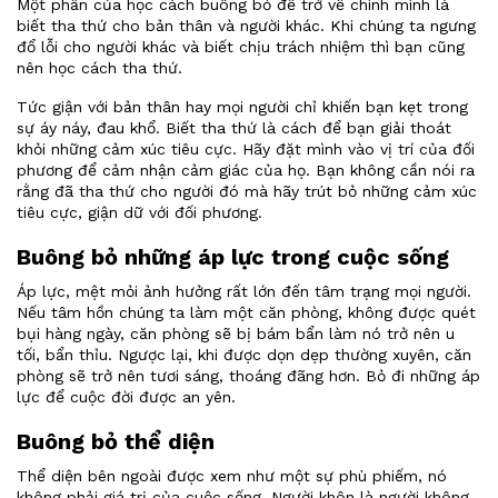
Một phần của học cách buông bỏ để trở về chính mình là
biết tha thứ cho bản thân và người khác. Khi chúng ta ngưng
đổ lỗi cho người khác và biết chịu trách nhiệm thì bạn cũng
nên học cách tha thứ.
Tức giận với bản thân hay mọi người chỉ khiến bạn kẹt trong
sự áy náy, đau khổ. Biết tha thứ là cách để bạn giải thoát
khỏi những cảm xúc tiêu cực. Hãy đặt mình vào vị trí của đối
phương để cảm nhận cảm giác của họ. Bạn không cần nói ra
rằng đã tha thứ cho người đó mà hãy trút bỏ những cảm xúc
tiêu cực, giận dữ với đối phương.
Buông bỏ những áp lực trong cuộc sống
Áp lực, mệt mỏi ảnh hưởng rất lớn đến tâm trạng mọi người.
Nếu tâm hồn chúng ta làm một căn phòng, không được quét
bụi hàng ngày, căn phòng sẽ bị bám bẩn làm nó trở nên u
tối, bẩn thỉu. Ngược lại, khi được dọn dẹp thường xuyên, căn
phòng sẽ trở nên tươi sáng, thoáng đãng hơn. Bỏ đi những áp
lực để cuộc đời được an yên.
Buông bỏ thể diện
Thể diện bên ngoài được xem như một sự phù phiếm, nó
không phải giá trị của cuộc sống. Người khôn là người không