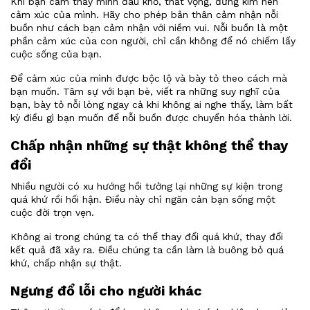
Khi bạn cảm thấy mình đau khổ, thất vọng, đừng kìm nén
cảm xúc của mình. Hãy cho phép bản thân cảm nhận nỗi
buồn như cách bạn cảm nhận với niềm vui. Nỗi buồn là một
phần cảm xúc của con người, chỉ cần không để nó chiếm lấy
cuộc sống của bạn.
Để cảm xúc của mình được bộc lộ và bày tỏ theo cách mà
bạn muốn. Tâm sự với bạn bè, viết ra những suy nghĩ của
bạn, bày tỏ nỗi lòng ngay cả khi không ai nghe thấy, làm bất
kỳ điều gì bạn muốn để nỗi buồn được chuyển hóa thành lời.
Chấp nhận những sự thật không thể thay
đổi
Nhiều người có xu hướng hồi tưởng lại những sự kiện trong
quá khứ rồi hối hận. Điều này chỉ ngăn cản bạn sống một
cuộc đời trọn vẹn.
Không ai trong chúng ta có thể thay đổi quá khứ, thay đổi
kết quả đã xảy ra. Điều chúng ta cần làm là buông bỏ quá
khứ, chấp nhận sự thật.
Ngưng đổ lỗi cho người khác