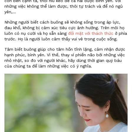
còn bên cạnh ta, thôi níu kéo để cả hai được bình yên. Với
những việc không thể làm được, thôi tự trách và để nó ngủ
yên,...
Những người biết cách buông sẽ không sống trong áp lực,
đau khổ, không bị cảm xúc tiêu cực ảnh hưởng. Trên môi họ
luôn có nụ cười và họ sẵn sàng
đối mặt với thách thức
ở phía
trước. Họ là người luôn cảm thấy vui vẻ trong cuộc sống.
Tâm biết buông giúp cho tâm hồn tĩnh lặng, cảm nhận được
hạnh phúc, bình yên. Vì thế, thay vì phiền não bởi những việc
nhỏ nhặt, so đo với người khác, hãy dùng thời gian quý báu
của chúng ta để làm những việc có ý nghĩa.