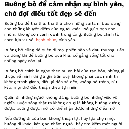
Buông bỏ để cảm nhận sự bình yên,
chờ đợi điều tốt đẹp sẽ đến
Buông bỏ để tha thứ, tha thứ cho những sai lầm, bao dung
cho những khuyết điểm của người khác. Nó giúp bạn nhẹ
nhõm, không còn canh cánh trong lòng. Buông bỏ chính là
chọn lựa vui vẻ,
hạnh phúc
, bình yên.
Buông bỏ cũng để quên đi mọi phiền não và đau thương. Cần
có dũng khí để buông bỏ quá khứ, cố gắng sống tốt cho
những ngày còn lại.
Buông bỏ chính là nghe theo sự an bài của tạo hóa, những gì
thuộc về mình thì giữ gìn trân quý, không phải của mình thì
không tranh giành, điều gì đến sẽ đến, không né tránh, níu
kéo, mọi thứ đều thuận theo tự nhiên.
Quên đi những người không đáng, buông bỏ những việc vô
nghĩa. Cuộc sống thật ra không có gì là không buông xuống
được, buông được mới có thể nhận được những điều mới.
Nếu đường đi của bạn không thuận lợi, hãy lựa chọn một
hướng đi khác; kết giao nhầm người, hãy tìm kiếm một người