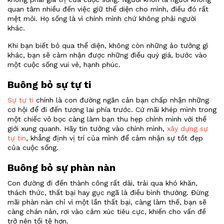
quan tâm nhiều đến việc giữ thể diện cho mình, điều đó rất
mệt mỏi. Họ sống là vì chính mình chứ không phải người
khác.
Khi bạn biết bỏ qua thể diện, không còn những ảo tưởng gì
khác, bạn sẽ cảm nhận được những điều quý giá, bước vào
một cuộc sống vui vẻ, hạnh phúc.
Buông bỏ sự tự ti
Sự tự ti
chính là con đường ngăn cản bạn chấp nhận những
cơ hội để đi đến tương lai phía trước. Cứ mãi khép mình trong
một chiếc vỏ bọc càng làm bạn thu hẹp chính mình với thế
giới xung quanh. Hãy tin tưởng vào chính mình,
xây dựng sự
tự tin
, khẳng định vị trí của mình để cảm nhận sự tốt đẹp
của cuộc sống.
Buông bỏ sự phàn nàn
Con đường đi đến thành công rất dài, trải qua khó khăn,
thách thức, thất bại hay gục ngã là điều bình thường. Đừng
mãi phàn nàn chỉ vì một lần thất bại, càng làm thế, bạn sẽ
càng chán nản, rơi vào cảm xúc tiêu cực, khiến cho vấn đề
trở nên tồi tệ hơn.