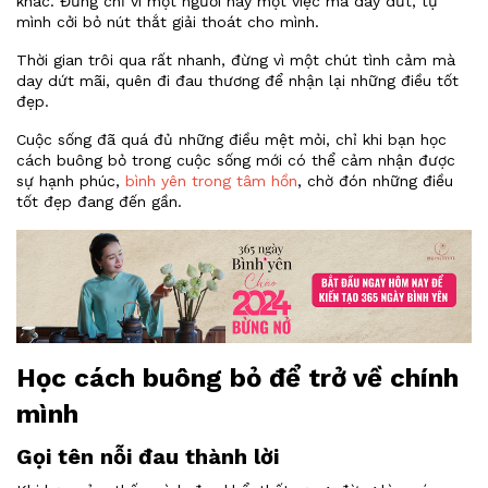
khác. Đừng chỉ vì một người hay một việc mà day dứt, tự
mình cởi bỏ nút thắt giải thoát cho mình.
Thời gian trôi qua rất nhanh, đừng vì một chút tình cảm mà
day dứt mãi, quên đi đau thương để nhận lại những điều tốt
đẹp.
Cuộc sống đã quá đủ những điều mệt mỏi, chỉ khi bạn học
cách buông bỏ trong cuộc sống mới có thể cảm nhận được
sự hạnh phúc,
bình yên trong tâm hồn
, chờ đón những điều
tốt đẹp đang đến gần.
Học cách buông bỏ để trở về chính
mình
Gọi tên nỗi đau thành lời