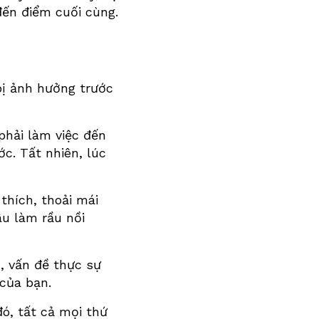
 đến điểm cuối cùng.
bị ảnh hưởng trước
phải làm việc đến
c. Tất nhiên, lúc
thích, thoải mái
âu làm rầu nồi
n, vấn đề thực sự
 của bạn.
đó, tất cả mọi thứ