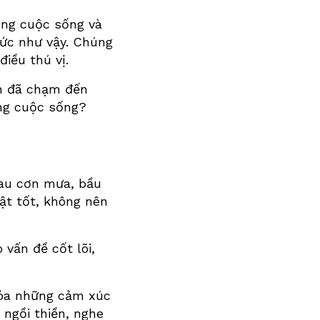
ong cuộc sống và
hức như vậy. Chúng
iều thú vị.
ạn đã chạm đến
ong cuộc sống?
sau cơn mưa, bầu
hật tốt, không nên
vấn đề cốt lõi,
hóa những cảm xúc
 ngồi thiền, nghe