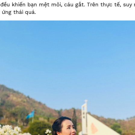
 đều khiến bạn mệt mỏi, cáu gắt. Trên thực tế, suy 
 ứng thái quá.