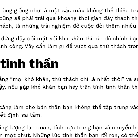
 cũng giống như là một sắc màu không thể thiếu tr
 cũng sẽ phải trải qua khoảng thời gian đầy thách t
hách, là những trải nghiệm để cuộc đời thêm nhiều đ
đứng dậy đối mặt với khó khăn thì lúc đó chính b
nh công. Vậy cần làm gì để vượt qua thử thách tr
 tinh thần
ằng “mọi khó khăn, thử thách chỉ là nhất thời” và 
 vậy, nếu gặp khó khăn bạn hãy trấn tĩnh tinh thần t
càng làm cho bản thân bạn không thể tập trung vào 
ết định sai lầm.
ng lượng lạc quan, tích cực trong bạn và chuyển 
ơn một chút. Những lúc tinh thần bạn rối ren, có thể