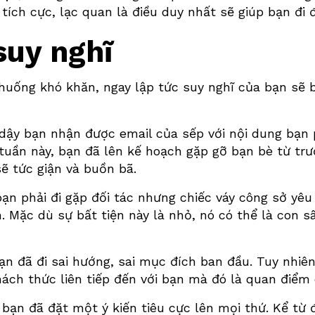
 tích cực, lạc quan là điều duy nhất sẽ giúp bạn đi
suy nghĩ
 huống khó khăn, ngay lập tức suy nghĩ của bạn sẽ 
 dậy bạn nhận được email của sếp với nội dung bạn 
tuần này, bạn đã lên kế hoạch gặp gỡ bạn bè từ trướ
ẽ tức giận và buồn bã.
bạn phải đi gặp đối tác nhưng chiếc váy công sở yêu 
n. Mặc dù sự bất tiện này là nhỏ, nó có thể là con s
ạn đã đi sai hướng, sai mục đích ban đầu. Tuy nhiê
hách thức liên tiếp đến với bạn mà đó là quan điểm
 bạn đã đặt một ý kiến tiêu cực lên mọi thứ. Kể từ 