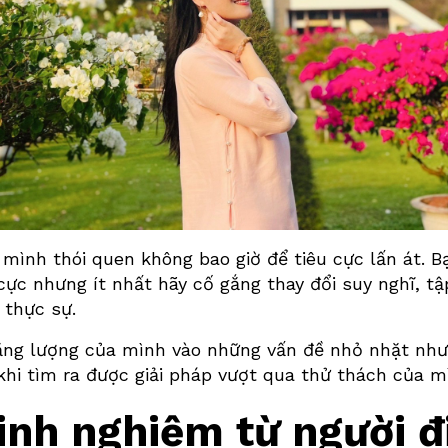
o mình thói quen không bao giờ để tiêu cực lấn át. 
cực nhưng ít nhất hãy cố gắng thay đổi suy nghĩ, t
h thực sự.
ăng lượng của mình vào những vấn đề nhỏ nhặt như
khi tìm ra được
giải pháp vượt qua thử thách của m
inh nghiệm từ người đ