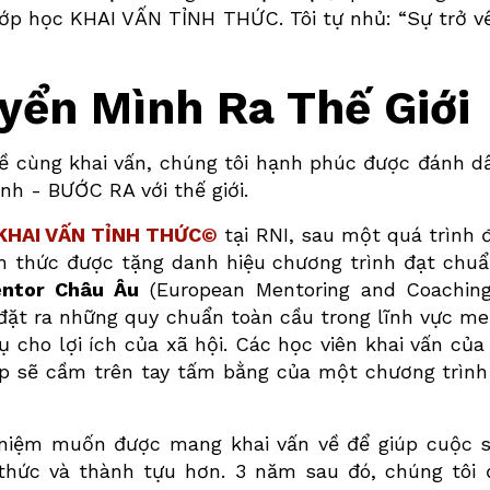
 lớp học KHAI VẤN TỈNH THỨC. Tôi tự nhủ: “Sự trở v
yển Mình Ra Thế Giới
ề cùng khai vấn, chúng tôi hạnh phúc được đánh d
nh - BƯỚC RA với thế giới.
KHAI VẤN TỈNH THỨC©
tại RNI, sau một quá trình 
nh thức được tặng danh hiệu chương trình đạt chu
entor Châu Âu
(European Mentoring and Coaching
ặt ra những quy chuẩn toàn cầu trong lĩnh vực men
cho lợi ích của xã hội. Các học viên khai vấn của 
ệp sẽ cầm trên tay tấm bằng của một chương trình
 niệm muốn được mang khai vấn về để giúp cuộc s
h thức và thành tựu hơn. 3 năm sau đó, chúng tô