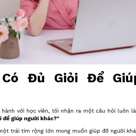
 Có Đủ Giỏi Để Giú
 hành với học viên, tôi nhận ra một câu hỏi luôn l
ỏi để giúp người khác?"
một trái tim rộng lớn mong muốn giúp đỡ người khá