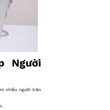
p Người
àm nhiều người trăn
c.