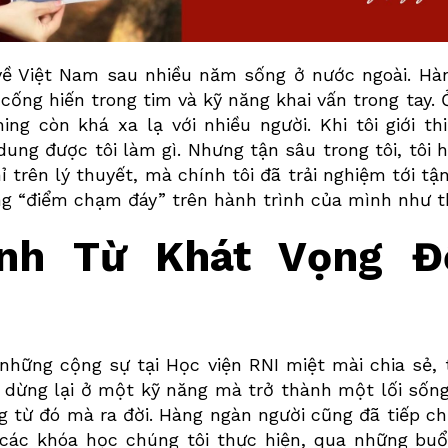
về Việt Nam sau nhiều năm sống ở nước ngoài. Hàn
 cống hiến trong tim và kỹ năng khai vấn trong tay. 
ing còn khá xa lạ với nhiều người. Khi tôi giới th
dung được tôi làm gì. Nhưng tận sâu trong tôi, tôi
ỉ trên lý thuyết, mà chính tôi đã trải nghiệm tới tậ
ững “điểm chạm đáy” trên hành trình của mình như t
ình Từ Khát Vọng Đ
 những cộng sự tại Học viện RNI miệt mài chia sẻ,
 dừng lại ở một kỹ năng mà trở thành một lối sốn
 từ đó mà ra đời. Hàng ngàn người cũng đã tiếp c
 các khóa học chúng tôi thực hiện, qua những buổ