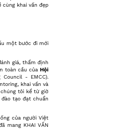
ề cùng khai vấn đẹp
ấu một bước đi mới
đánh giá, thẩm định
ẩn toàn cầu của
Hội
 Council - EMCC).
toring, khai vấn và
chúng tôi kể từ giờ
 đào tạo đạt chuẩn
ống của người Việt
i đã mang KHAI VẤN