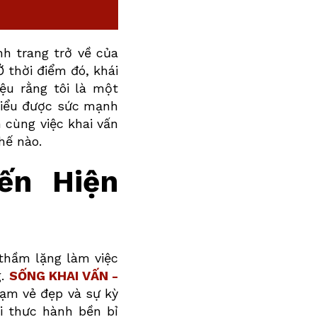
h trang trở về của
Ở thời điểm đó, khái
iệu rằng tôi là một
 hiểu được sức mạnh
n cùng việc khai vấn
hế nào.
ến Hiện
 thầm lặng làm việc
g.
SỐNG KHAI VẤN -
hạm vẻ đẹp và sự kỳ
i thực hành bền bỉ