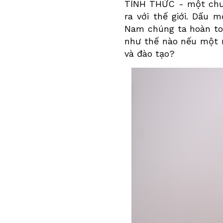
TỈNH THỨC - một chươ
ra với thế giới. Dấu
Nam chúng ta hoàn to
như thế nào nếu một 
và đào tạo?