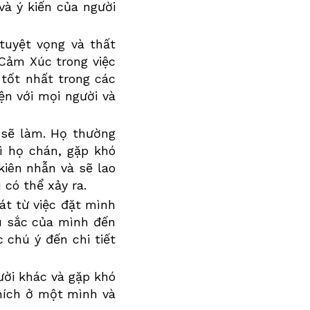
 và ý kiến của người
tuyệt vọng và thất
Cảm Xúc
trong việc
 tốt nhất trong các
ện với mọi người và
 sẽ làm. Họ thường
ì họ chán, gặp khó
kiên nhẫn và sẽ lao
 có thể xảy ra.
át từ việc đặt mình
u sắc của mình đến
 chú ý đến chi tiết
ười khác và gặp khó
thích ở một mình và