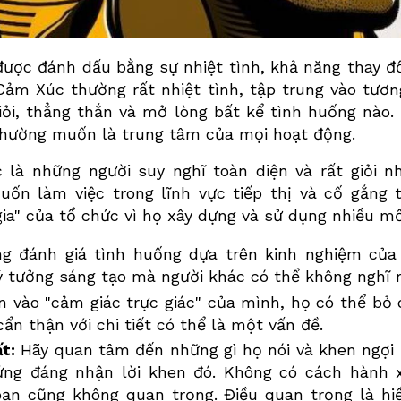
ợc đánh dấu bằng sự nhiệt tình, khả năng thay đổ
Cảm Xúc
thường rất nhiệt tình, tập trung vào tương
giỏi, thẳng thắn và mở lòng bất kể tình huống nào. 
thường muốn là trung tâm của mọi hoạt động.
c
là những người suy nghĩ toàn diện và rất giỏi n
ốn làm việc trong lĩnh vực tiếp thị và cố gắng t
 gia" của tổ chức vì họ xây dựng và sử dụng nhiều m
g đánh giá tình huống dựa trên kinh nghiệm của
ý tưởng sáng tạo mà người khác có thể không nghĩ r
in vào "cảm giác trực giác" của mình, họ có thể b
cẩn thận với chi tiết có thể là một vấn đề.
t:
Hãy quan tâm đến những gì họ nói và khen ngợi 
ng đáng nhận lời khen đó. Không có cách hành 
ạn cũng không quan trọng. Điều quan trọng là hi