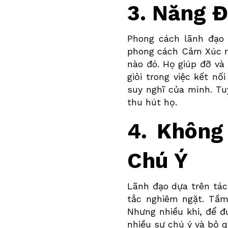
3. Năng 
Phong cách lãnh đạ
phong cách
Cảm Xúc
r
nào đó. Họ giúp đỡ và
giỏi trong việc kết n
suy nghĩ của mình. Tu
thu hút họ.
4. Không
Chú Ý
Lãnh đạo dựa trên tác
tắc nghiêm ngặt. Tầ
Nhưng nhiều khi, để đ
nhiều sự chú ý và bỏ 