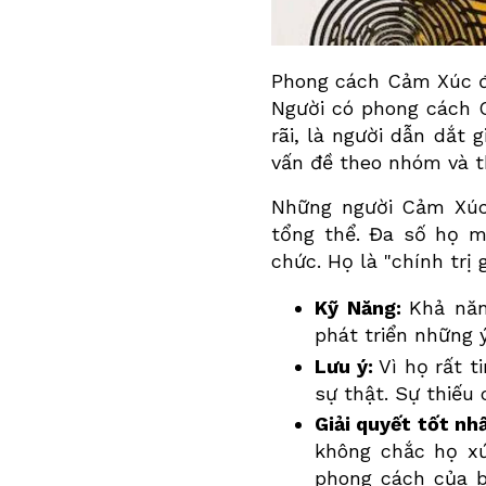
Phong cách Cảm Xúc đư
Người có phong cách
rãi, là người dẫn dắt 
vấn đề theo nhóm và 
Những người
Cảm Xú
tổng thể. Đa số họ mu
chức. Họ là "chính trị
Kỹ Năng:
Khả năn
phát triển những 
Lưu ý:
Vì họ rất t
sự thật. Sự thiếu 
Giải quyết tốt nhấ
không chắc họ xứ
phong cách của b