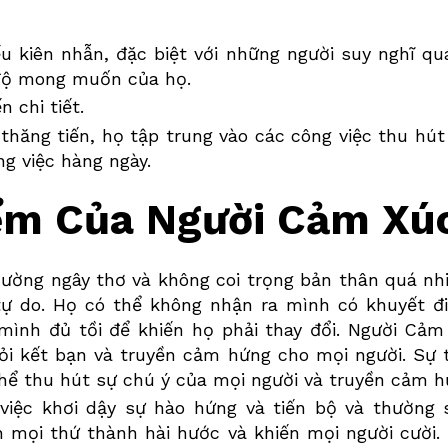
ếu kiên nhẫn, đặc biệt với những người suy nghĩ qu
độ mong muốn của họ.
 chi tiết.
thăng tiến, họ tập trung vào các công việc thu hút 
ng việc hàng ngày.
iểm Của Người Cảm Xú
ường ngây thơ và không coi trọng bản thân quá nhi
tự do. Họ có thể không nhận ra mình có khuyết đ
mình đủ tồi để khiến họ phải thay đổi. Người
Cảm
iỏi kết bạn và truyền cảm hứng cho mọi người. Sự 
thể thu hút sự chú ý của mọi người và truyền cảm h
g việc khơi dậy sự hào hứng và tiến bộ và thường
ến mọi thứ thành hài hước và khiến mọi người cườ