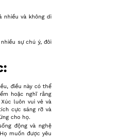
á nhiều và không di
nhiều sự chú ý, đôi
c:
ều, điều này có thể
iểm hoặc nghĩ rằng
 Xúc
luôn vui vẻ và
tích cực sáng rỡ và
ứng cho họ.
 sống động và nghệ
i. Họ muốn được yêu