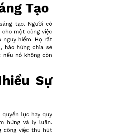
Sáng Tạo
sáng tạo. Người có
p cho một công việc
p nguy hiểm. Họ rất
g, hào hứng chia sẻ
c nếu nó không còn
Nhiều Sự
, quyền lực hay quy
 hứng và lý luận.
g công việc thu hút