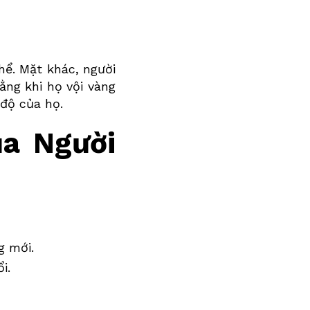
hể. Mặt khác, người
ằng khi họ vội vàng
 độ của họ.
a Người
g mới.
i.