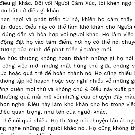
điều gì khác. Đối với Người
Cảm Xúc
, lời khen ngợi
ơn bất cứ điều gì khác.
khen ngợi và phát triển từ nó, khiến họ cảm thấy 
hận được. Điều này có thể làm khó khăn cho Người
 đúng đắn và hòa hợp với người khác. Họ làm việc
 động đặt họ vào tâm điểm, nơi họ có thể nói chuy
 tượng của mình để phát triển ý tưởng mới.
o hức thường không hoàn thành những gì họ nói
 công việc mới nhưng mất hứng thú giữa chừng v
ức hoặc quá trẻ để hoàn thành nó. Họ cũng thiếu 
không lập kế hoạch hoặc suy nghĩ nhiều về những gì
ng quên mọi thứ và không chú ý. Điều này xuất ph
 thường quá mải mê với những câu chuyện đầy mà
hơn nghe. Điều này làm khó khăn cho họ trong việc
điều quan trọng, như tên của người khác.
 thể nói quá nhiều. Họ thường nói chuyện lấn át ng
ắng nghe những gì người khác nói. Họ cũng không 