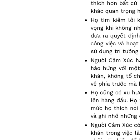
thích hơn bất cứ 
khác quan trọng h
Họ tìm kiếm lời 
vọng khi không n
đưa ra quyết định
công việc và hoạt
sử dụng trí tưởng
Người
Cảm Xúc
há
hào hứng với một
khăn, không tổ ch
về phía trước mà 
Họ cũng có xu hướ
lên hàng đầu. Họ
mức họ thích nói 
và ghi nhớ những 
Người
Cảm Xúc
có
khăn trong việc l