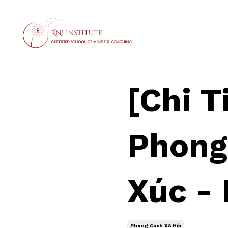
[Chi T
Phong
Xúc - 
Phong Cách Xã Hội