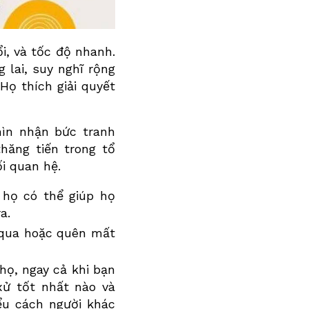
i, và tốc độ nhanh.
 lai, suy nghĩ rộng
Họ thích giải quyết
hìn nhận bức tranh
hăng tiến trong tổ
ối quan hệ.
 họ có thể giúp họ
a.
ỏ qua hoặc quên mất
họ, ngay cả khi bạn
xử tốt nhất nào và
ểu cách người khác