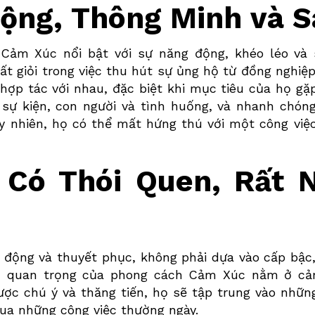
Động, Thông Minh và 
o
Cảm Xúc
nổi bật với sự năng động, khéo léo và 
ất giỏi trong việc thu hút sự ủng hộ từ đồng nghiệ
 hợp tác với nhau, đặc biệt khi mục tiêu của họ gặ
ối sự kiện, con người và tình huống, và nhanh chón
y nhiên, họ có thể mất hứng thú với một công việ
 Có Thói Quen, Rất 
 động và thuyết phục, không phải dựa vào cấp bậc
m quan trọng của phong cách
Cảm Xúc
nằm ở cảm
ược chú ý và thăng tiến, họ sẽ tập trung vào nhữn
qua những công việc thường ngày.