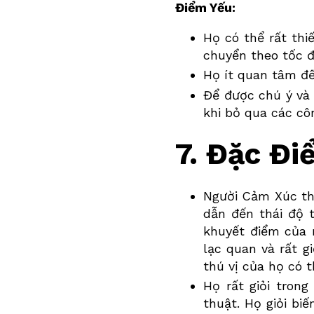
Điểm Yếu:
Họ có thể rất thi
chuyển theo tốc 
Họ ít quan tâm đến
Để được chú ý và 
khi bỏ qua các cô
7. Đặc Đ
Người
Cảm Xúc
th
dẫn đến thái độ 
khuyết điểm của 
lạc quan và rất g
thú vị của họ có 
Họ rất giỏi tron
thuật. Họ giỏi bi