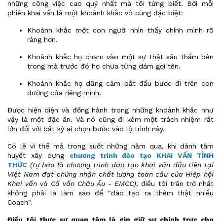
những công việc cao quý nhất mà tôi từng biết. Bởi mỗi
phiên khai vấn là một khoảnh khắc vô cùng đặc biệt:
Khoảnh khắc một con người nhìn thấy chính mình rõ
ràng hơn.
Khoảnh khắc họ chạm vào một sự thật sâu thẳm bên
trong mà trước đó họ chưa từng dám gọi tên.
Khoảnh khắc họ dũng cảm bắt đầu bước đi trên con
đường của riêng mình.
Được hiện diện và đồng hành trong những khoảnh khắc như
vậy là một đặc ân. Và nó cũng đi kèm một trách nhiệm rất
lớn đối với bất kỳ ai chọn bước vào lộ trình này.
Có lẽ vì thế mà trong suốt những năm qua, khi dành tâm
huyết xây dựng
chương trình đào tạo KHAI VẤN TỈNH
THỨC
(tự hào là chương trình đào tạo khai vấn đầu tiên tại
Việt Nam đạt chứng nhận chất lượng toàn cầu của Hiệp hội
Khai vấn và Cố vấn Châu Âu - EMCC)
, điều tôi trăn trở nhất
không phải là làm sao để "đào tạo ra thêm thật nhiều
Coach".
Điều tôi thực sự quan tâm là gìn giữ sự chính trực cho