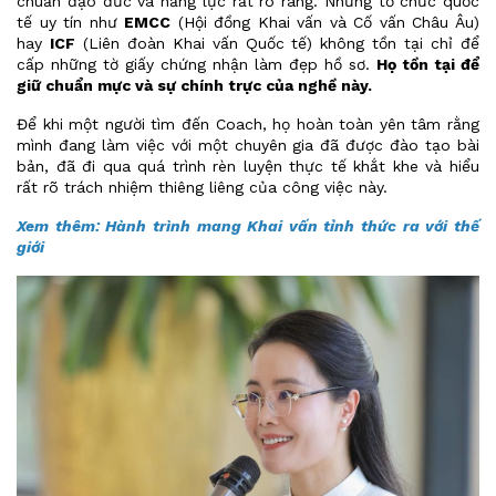
chuẩn đạo đức và năng lực rất rõ ràng. Những tổ chức quốc
tế uy tín như
EMCC
(Hội đồng Khai vấn và Cố vấn Châu Âu)
hay
ICF
(Liên đoàn Khai vấn Quốc tế) không tồn tại chỉ để
cấp những tờ giấy chứng nhận làm đẹp hồ sơ.
Họ tồn tại để
giữ chuẩn mực và sự chính trực của nghề này.
Để khi một người tìm đến Coach, họ hoàn toàn yên tâm rằng
mình đang làm việc với một chuyên gia đã được đào tạo bài
bản, đã đi qua quá trình rèn luyện thực tế khắt khe và hiểu
rất rõ trách nhiệm thiêng liêng của công việc này.
Xem thêm: Hành trình mang Khai vấn tỉnh thức ra với thế
giới