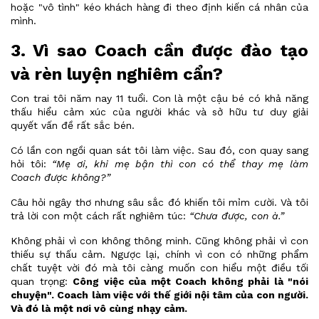
hoặc "vô tình" kéo khách hàng đi theo định kiến cá nhân của
mình.
3. Vì sao Coach cần được đào tạo
và rèn luyện nghiêm cẩn?
Con trai tôi năm nay 11 tuổi. Con là một cậu bé có khả năng
thấu hiểu cảm xúc của người khác và sở hữu tư duy giải
quyết vấn đề rất sắc bén.
Có lần con ngồi quan sát tôi làm việc. Sau đó, con quay sang
hỏi tôi:
“Mẹ ơi, khi mẹ bận thì con có thể thay mẹ làm
Coach được không?”
Câu hỏi ngây thơ nhưng sâu sắc đó khiến tôi mỉm cười. Và tôi
trả lời con một cách rất nghiêm túc:
“Chưa được, con à.”
Không phải vì con không thông minh. Cũng không phải vì con
thiếu sự thấu cảm. Ngược lại, chính vì con có những phẩm
chất tuyệt vời đó mà tôi càng muốn con hiểu một điều tối
quan trọng:
Công việc của một Coach không phải là "nói
chuyện". Coach làm việc với thế giới nội tâm của con người.
Và đó là một nơi vô cùng nhạy cảm.