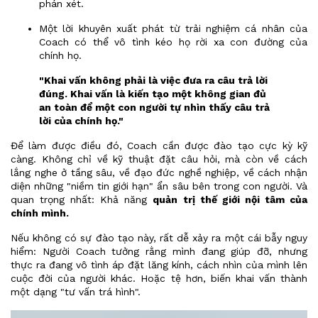
phán xét.
Một lời khuyên xuất phát từ trải nghiệm cá nhân của
Coach có thể vô tình kéo họ rời xa con đường của
chính họ.
"Khai vấn không phải là việc đưa ra câu trả lời
đúng. Khai vấn là kiến tạo một không gian đủ
an toàn để một con người tự nhìn thấy câu trả
lời của chính họ."
Để làm được điều đó, Coach cần được đào tạo cực kỳ kỹ
càng. Không chỉ về kỹ thuật đặt câu hỏi, mà còn về cách
lắng nghe ở tầng sâu, về đạo đức nghề nghiệp, về cách nhận
diện những "niềm tin giới hạn" ẩn sâu bên trong con người. Và
quan trọng nhất: Khả năng
quản trị thế giới nội tâm của
chính mình.
Nếu không có sự đào tạo này, rất dễ xảy ra một cái bẫy nguy
hiểm: Người Coach tưởng rằng mình đang giúp đỡ, nhưng
thực ra đang vô tình áp đặt lăng kính, cách nhìn của mình lên
cuộc đời của người khác. Hoặc tệ hơn, biến khai vấn thành
một dạng "tư vấn trá hình".